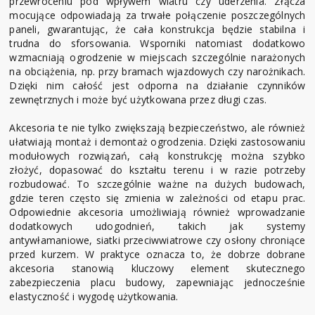
przewróceniu pod wpływem wiatru czy uderzenia. Złącza
mocujące odpowiadają za trwałe połączenie poszczególnych
paneli, gwarantując, że cała konstrukcja będzie stabilna i
trudna do sforsowania. Wsporniki natomiast dodatkowo
wzmacniają ogrodzenie w miejscach szczególnie narażonych
na obciążenia, np. przy bramach wjazdowych czy narożnikach.
Dzięki nim całość jest odporna na działanie czynników
zewnętrznych i może być użytkowana przez długi czas.
Akcesoria te nie tylko zwiększają bezpieczeństwo, ale również
ułatwiają montaż i demontaż ogrodzenia. Dzięki zastosowaniu
modułowych rozwiązań, całą konstrukcję można szybko
złożyć, dopasować do kształtu terenu i w razie potrzeby
rozbudować. To szczególnie ważne na dużych budowach,
gdzie teren często się zmienia w zależności od etapu prac.
Odpowiednie akcesoria umożliwiają również wprowadzanie
dodatkowych udogodnień, takich jak systemy
antywłamaniowe, siatki przeciwwiatrowe czy osłony chroniące
przed kurzem. W praktyce oznacza to, że dobrze dobrane
akcesoria stanowią kluczowy element skutecznego
zabezpieczenia placu budowy, zapewniając jednocześnie
elastyczność i wygodę użytkowania.