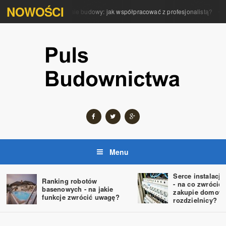
NOWOŚCI
ola architekta w procesie budowy: jak współpracować z profesjonalistą?
Pr
Menu
Serce instalacji
Ranking robotów
- na co zwrócić
basenowych - na jakie
zakupie domowe
funkcje zwrócić uwagę?
rozdzielnicy?