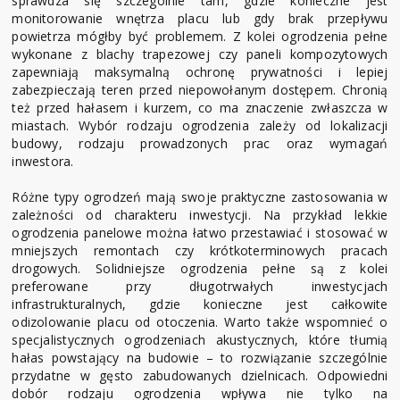
sprawdza się szczególnie tam, gdzie konieczne jest
monitorowanie wnętrza placu lub gdy brak przepływu
powietrza mógłby być problemem. Z kolei ogrodzenia pełne
wykonane z blachy trapezowej czy paneli kompozytowych
zapewniają maksymalną ochronę prywatności i lepiej
zabezpieczają teren przed niepowołanym dostępem. Chronią
też przed hałasem i kurzem, co ma znaczenie zwłaszcza w
miastach. Wybór rodzaju ogrodzenia zależy od lokalizacji
budowy, rodzaju prowadzonych prac oraz wymagań
inwestora.
Różne typy ogrodzeń mają swoje praktyczne zastosowania w
zależności od charakteru inwestycji. Na przykład lekkie
ogrodzenia panelowe można łatwo przestawiać i stosować w
mniejszych remontach czy krótkoterminowych pracach
drogowych. Solidniejsze ogrodzenia pełne są z kolei
preferowane przy długotrwałych inwestycjach
infrastrukturalnych, gdzie konieczne jest całkowite
odizolowanie placu od otoczenia. Warto także wspomnieć o
specjalistycznych ogrodzeniach akustycznych, które tłumią
hałas powstający na budowie – to rozwiązanie szczególnie
przydatne w gęsto zabudowanych dzielnicach. Odpowiedni
dobór rodzaju ogrodzenia wpływa nie tylko na