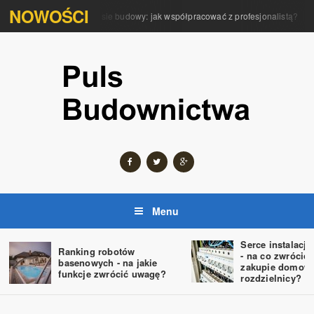
NOWOŚCI
Rola architekta w procesie budowy: jak współpracować z profesjonalistą?
P
Menu
Serce instalacji
Ranking robotów
- na co zwrócić
basenowych - na jakie
zakupie domowe
funkcje zwrócić uwagę?
rozdzielnicy?