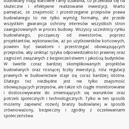
budowlany mają klarowne ramy działania, co przekłada się na
skuteczne i efektywne realizowanie inwestycji. Warto
pamiętać, że znajomość i przestrzeganie przepisów prawa
budowlanego to nie tylko wymóg formalny, ale przede
wszystkim gwarancja ochrony interesów wszystkich stron
zaangażowanych w proces budowy. Wszyscy uczestnicy rynku
budowlanego, począwszy od inwestorów, poprzez
projektantów, wykonawców, aż po użytkowników końcowych,
powinni być świadomi i przestrzegać obowiązujących
przepisów, aby uniknąć ryzyka odpowiedzialności prawnej oraz
zagrożeń związanych z bezpieczeństwem i jakością budynków.
W świetle coraz bardziej skomplikowanych projektów
budowlanych oraz rosnącej liczby inwestycji, rola regulacji
prawnych w budownictwie staje się coraz bardziej istotna.
Dlatego też niezbędne jest nie tylko znajomość
obowiązujących przepisów, ale także ich ciągłe monitorowanie
i dostosowywanie do zmieniających się warunków oraz
potrzeb społecznych i technologicznych. Tylko w ten sposób
możemy zapewnić rozwój branży budowlanej w sposób
zrównoważony, bezpieczny i zgodny z oczekiwaniami
społeczeństwa.