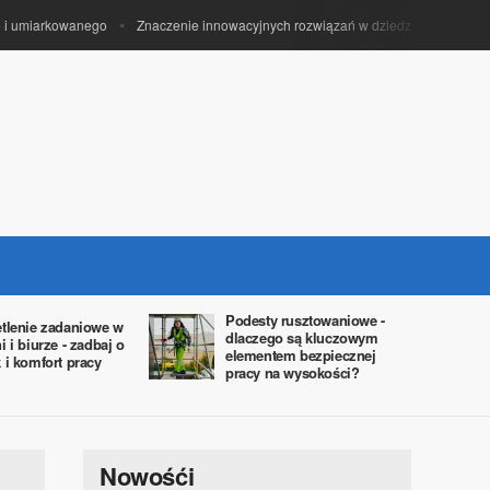
 umiarkowanego
Znaczenie innowacyjnych rozwiązań w dziedzinie instalacji e
Podesty rusztowaniowe -
tlenie zadaniowe w
dlaczego są kluczowym
i i biurze - zadbaj o
elementem bezpiecznej
 i komfort pracy
pracy na wysokości?
Nowośći