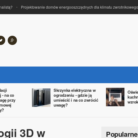
istą?
Projektowanie domów energooszczędnych dla klimatu zwrotnikowego i
lacji
Skrzynka elektryczna w
Oświe
j - na co
ogrodzeniu - gdzie ją
kuchn
agę przy
umieścić i na co zwrócić
wzrok
omowej
uwagę?
cy?
ogii 3D w
Popularne