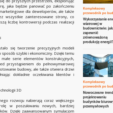
ię do przyszłych przestrzeni, eksplorując
rę, jaka będzie panować po zakończeniu
Kompleksowy
 marketingowe dla deweloperów, ale także
przewodnik po bu
ez wszystkie zainteresowane strony, co
Wykorzystanie ene
szą liczbę kontrowersji podczas realizacji
wiatrowej w
budownictwie: jak
zapewnić
zrównoważoną
i
produkcję energii
tało się tworzenie precyzyjnych modeli
 sposób szybki i ekonomiczny. Dzięki temu
i małe serie elementów konstrukcyjnych,
rzed przystąpieniem do pełnowymiarowej
ygotowanie budowy, ale także otwiera drzwi
łniając dokładnie oczekiwania klientów i
Kompleksowy
przewodnik po bu
chnologii 3D
Nowoczesne tren
projektowaniu
nego rozwoju nabierają coraz większego
budynków biurowy
rolę w poszukiwaniu nowych, bardziej
przemysłowych
nków. Dzięki zaawansowanym symulacjom