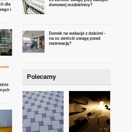
h dla
domowej rozdzielnicy?
wego i
Domek na wakacje z dziećmi -
na co zwrócić uwagę przed
rezerwacją?
dowie
Polecamy
zinie
cznych