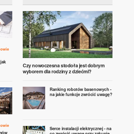
dowie
jak
Czy nowoczesna stodoła jest dobrym
wyborem dla rodziny z dziećmi?
Ranking robotów basenowych -
na jakie funkcje zwrócić uwagę?
dowie
Serce instalacji elektrycznej - na
omów
co zwrócić uwagę przy zakupie