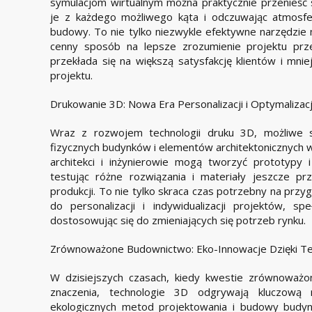
symulacjom wirtualnym można praktycznie przenieść s
je z każdego możliwego kąta i odczuwając atmosfe
budowy. To nie tylko niezwykle efektywne narzędzie
cenny sposób na lepsze zrozumienie projektu prz
przekłada się na większą satysfakcję klientów i mniej
projektu.
Drukowanie 3D: Nowa Era Personalizacji i Optymalizacj
Wraz z rozwojem technologii druku 3D, możliwe s
fizycznych budynków i elementów architektonicznych w
architekci i inżynierowie mogą tworzyć prototypy 
testując różne rozwiązania i materiały jeszcze p
produkcji. To nie tylko skraca czas potrzebny na prz
do personalizacji i indywidualizacji projektów, spe
dostosowując się do zmieniających się potrzeb rynku.
Zrównoważone Budownictwo: Eko-Innowacje Dzięki Te
W dzisiejszych czasach, kiedy kwestie zrównoważo
znaczenia, technologie 3D odgrywają kluczową 
ekologicznych metod projektowania i budowy budy