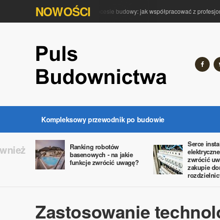
NOWOŚCI
Rola architekta w procesie budowy: jak współpracować z profesjonal
Kompleksowy przewodnik po budowie
Serce insta
Ranking robotów
ównież
elektryczne
basenowych - na jakie
zwrócić uw
funkcje zwrócić uwagę?
zakupie d
rozdzielni
Zastosowanie technol