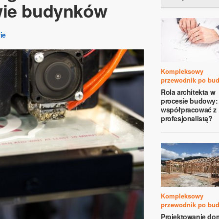
wie budynków
ie
Kompleksowy
przewodnik po bu
Rola architekta w
procesie budowy: 
współpracować z
profesjonalistą?
Kompleksowy
przewodnik po bu
Projektowanie d