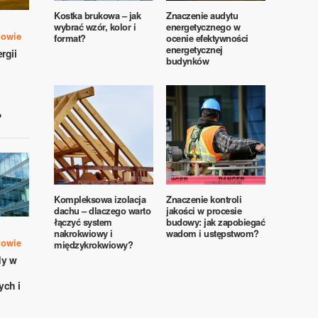
Kostka brukowa – jak
Znaczenie audytu
wybrać wzór, kolor i
energetycznego w
dowie
format?
ocenie efektywności
energetycznej
rgii
budynków
?
Kompleksowa izolacja
Znaczenie kontroli
dachu – dlaczego warto
jakości w procesie
łączyć system
budowy: jak zapobiegać
nakrokwiowy i
wadom i ustępstwom?
dowie
międzykrokwiowy?
dy w
ch i