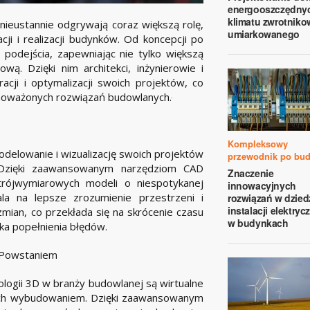
energooszczędnyc
klimatu zwrotniko
nieustannie odgrywają coraz większą rolę,
umiarkowanego
cji i realizacji budynków. Od koncepcji po
 podejścia, zapewniając nie tylko większą
ą. Dzięki nim architekci, inżynierowie i
cji i optymalizacji swoich projektów, co
wnoważonych rozwiązań budowlanych.
Kompleksowy
delowanie i wizualizację swoich projektów
przewodnik po bu
 Dzięki zaawansowanym narzędziom CAD
Znaczenie
trójwymiarowych modeli o niespotykanej
innowacyjnych
la na lepsze zrozumienie przestrzeni i
rozwiązań w dzied
instalacji elektry
ian, co przekłada się na skrócenie czasu
w budynkach
yka popełnienia błędów.
h Powstaniem
logii 3D w branży budowlanej są wirtualne
 ich wybudowaniem. Dzięki zaawansowanym