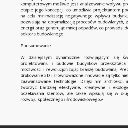
komputerowym możliwe jest analizowanie wpływu pro
etapie jego koncepcji, co umożliwia projektantom 
na celu minimalizację negatywnego wpływu budynku
pozwalają na optymalizację procesów budowlanych, zm
energii oraz generując mniej odpadów, co prowadzi d
sektora budowlanego.
Podsumowanie
W dzisiejszym dynamicznie rozwijającym się św
projektowaniu i budowie budynków przekształca 
możliwości i rewolucjonizując branżę budowlaną. Pre
drukowanie 3D i zrównoważone innowacje są tylko niekt
zaawansowane technologie. Dzięki nim architekci,
tworzyć bardziej efektywne, kreatywne i ekologic
oczekiwania klientów, ale także wpisują się w d
rozwoju społecznego i środowiskowego.v