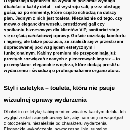
Organizacja wydarzeń na wysokim poziomie wymaga
dbałości o każdy detal – od wystroju sali, przez obsługę
gości, aż po elementy, które często schodzą na dalszy
plan. Jednym z nich jest toaleta. Niezależnie od tego, czy
mowa o eleganckim weselu, prestiżowej gali czy
spotkaniu biznesowym dla klientów VIP, sanitariat staje
się częścią całościowej oprawy. Goście oczekują komfortu
i higieny, ale także poczucia, że znaleźli się w przestrzeni
dopracowanej pod względem estetycznym i
funkcjonalnym. Kabiny premium nie przypominają już
prostych rozwiązań znanych z plenerowych imprez – to
przemyślane, eleganckie wnętrza, które dodają prestiżu
wydarzeniu i świadczą o profesjonalizmie organizatora.
Styl i estetyka – toaleta, która nie psuje
wizualnej oprawy wydarzenia
Dbałość o estetykę kabinpremium widać w każdym detalu. Ich
wygląd został zaprojektowany tak, aby harmonijnie współgrał
z otoczeniem, niezależnie od charakteru wydarzenia.
Eleganckie wykończenia, nowoczesne linie, subtelne