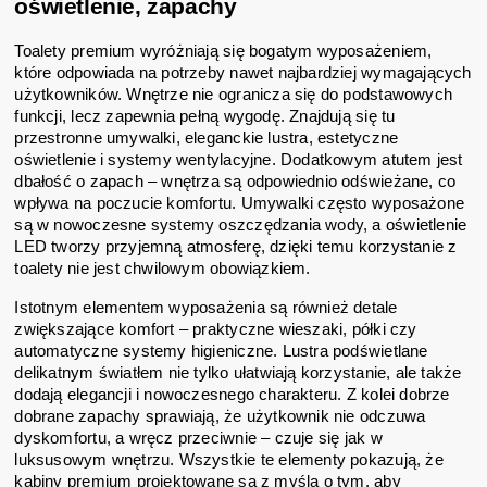
oświetlenie, zapachy
Toalety premium wyróżniają się bogatym wyposażeniem,
które odpowiada na potrzeby nawet najbardziej wymagających
użytkowników. Wnętrze nie ogranicza się do podstawowych
funkcji, lecz zapewnia pełną wygodę. Znajdują się tu
przestronne umywalki, eleganckie lustra, estetyczne
oświetlenie i systemy wentylacyjne. Dodatkowym atutem jest
dbałość o zapach – wnętrza są odpowiednio odświeżane, co
wpływa na poczucie komfortu. Umywalki często wyposażone
są w nowoczesne systemy oszczędzania wody, a oświetlenie
LED tworzy przyjemną atmosferę, dzięki temu korzystanie z
toalety nie jest chwilowym obowiązkiem.
Istotnym elementem wyposażenia są również detale
zwiększające komfort – praktyczne wieszaki, półki czy
automatyczne systemy higieniczne. Lustra podświetlane
delikatnym światłem nie tylko ułatwiają korzystanie, ale także
dodają elegancji i nowoczesnego charakteru. Z kolei dobrze
dobrane zapachy sprawiają, że użytkownik nie odczuwa
dyskomfortu, a wręcz przeciwnie – czuje się jak w
luksusowym wnętrzu. Wszystkie te elementy pokazują, że
kabiny premium projektowane są z myślą o tym, aby