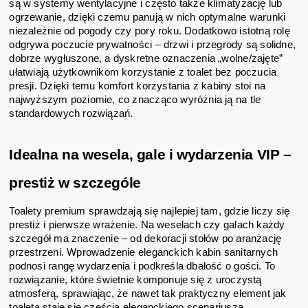
są w systemy wentylacyjne i często także klimatyzację lub
ogrzewanie, dzięki czemu panują w nich optymalne warunki
niezależnie od pogody czy pory roku. Dodatkowo istotną rolę
odgrywa poczucie prywatności – drzwi i przegrody są solidne,
dobrze wygłuszone, a dyskretne oznaczenia „wolne/zajęte”
ułatwiają użytkownikom korzystanie z toalet bez poczucia
presji. Dzięki temu komfort korzystania z kabiny stoi na
najwyższym poziomie, co znacząco wyróżnia ją na tle
standardowych rozwiązań.
Idealna na wesela, gale i wydarzenia VIP –
prestiż w szczególe
Toalety premium sprawdzają się najlepiej tam, gdzie liczy się
prestiż i pierwsze wrażenie. Na weselach czy galach każdy
szczegół ma znaczenie – od dekoracji stołów po aranżację
przestrzeni. Wprowadzenie eleganckich kabin sanitarnych
podnosi rangę wydarzenia i podkreśla dbałość o gości. To
rozwiązanie, które świetnie komponuje się z uroczystą
atmosferą, sprawiając, że nawet tak praktyczny element jak
toaleta staje się częścią eleganckiego scenariusza.