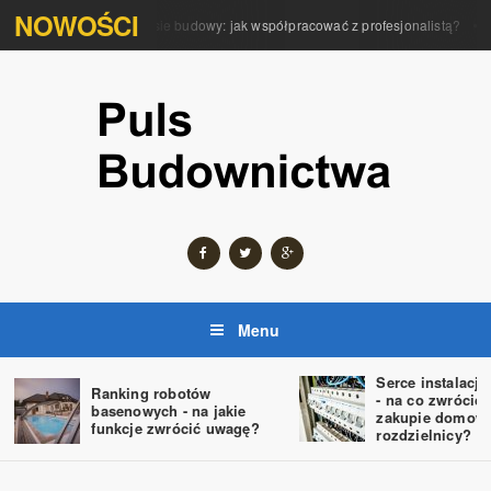
NOWOŚCI
ola architekta w procesie budowy: jak współpracować z profesjonalistą?
Pr
Menu
Serce instalacji
Ranking robotów
- na co zwrócić
basenowych - na jakie
zakupie domowe
funkcje zwrócić uwagę?
rozdzielnicy?