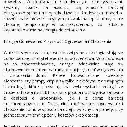
powietrza. W porównaniu z tradycyjnymi klimatyzatorami,
systemy oparte na absorpcji są znacznie bardziej
energooszczędne i mniej szkodliwe dla środowiska. Ponadto,
rozwój materiałów izolacyjnych pozwala na lepsze utrzymanie
chłodnej temperatury w pomieszczeniach, co redukuje
zapotrzebowanie na energię do chłodzenia.
Energia Odnawialna: Przyszłość Ogrzewania i Chłodzenia
W dzisiejszych czasach, kwestie związane z ekologią stają się
coraz bardziej priorytetowe dla społeczeństwa. W odpowiedzi
na to zapotrzebowanie, energia odnawialna staje się
kluczowym elementem w transformacji systemów ogrzewania
i chłodzenia domu. Panele fotowoltaiczne, kolektory
słoneczne czy pompy ciepła są tylko niektórymi z dostępnych
technologii, które pozwalają na wykorzystanie energii ze
źródeł odnawialnych. Ich rosnąca popularność wynika zarówno
z dbałości o środowisko, jak i z coraz bardziej
konkurencyjnych cen. Dzięki nim, możliwe jest ogrzewanie i
chłodzenie domu w sposób bardziej przyjazny dla planety, przy
jednoczesnym zmniejszeniu kosztów eksploatacji.
Jednakże, pomimo licznych korzyści, wykorzystanie energii