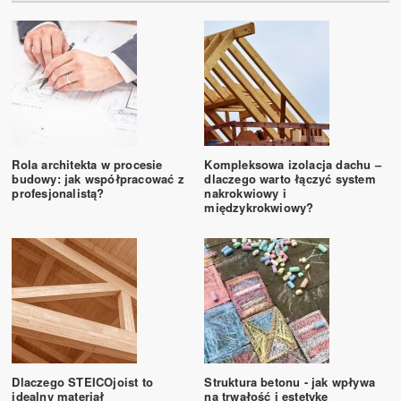
Rola architekta w procesie
Kompleksowa izolacja dachu –
budowy: jak współpracować z
dlaczego warto łączyć system
profesjonalistą?
nakrokwiowy i
międzykrokwiowy?
Dlaczego STEICOjoist to
Struktura betonu - jak wpływa
idealny materiał
na trwałość i estetykę