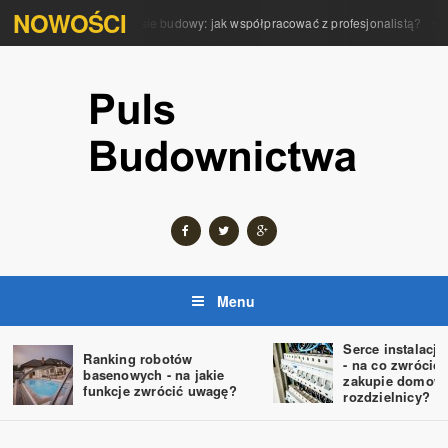
NOWOŚCI
ola architekta w procesie budowy: jak współpracować z profesjonalistą?
Pr
Menu
Serce instalacji
Ranking robotów
- na co zwrócić
basenowych - na jakie
zakupie domowe
funkcje zwrócić uwagę?
rozdzielnicy?